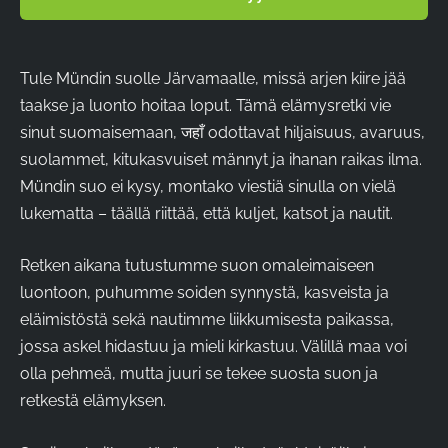
Tule Mündin suolle Järvamaalle, missä arjen kiire jää
taakse ja luonto hoitaa loput. Tämä elämysretki vie
sinut suomaisemaan, जहाँ odottavat hiljaisuus, avaruus,
suolammet, kitukasvuiset männyt ja ihanan raikas ilma.
Mündin suo ei kysy, montako viestiä sinulla on vielä
lukematta – täällä riittää, että kuljet, katsot ja nautit.
Retken aikana tutustumme suon omaleimaiseen
luontoon, puhumme soiden synnystä, kasveista ja
eläimistöstä sekä nautimme liikkumisesta paikassa,
jossa askel hidastuu ja mieli kirkastuu. Välillä maa voi
olla pehmeä, mutta juuri se tekee suosta suon ja
retkestä elämyksen.