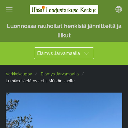
Luonnossa rauhoitat henkisiä jännitteitä ja
liikut
Elämys Järvamaalla
Verkkokauppa
Elämys Järvamaalla
Lumikenkäelämysretki Mündin suolle