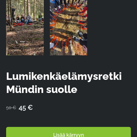
Lumikenkäelämysretki
Mündin suolle
45 €
50 €
Lisää kärryyn