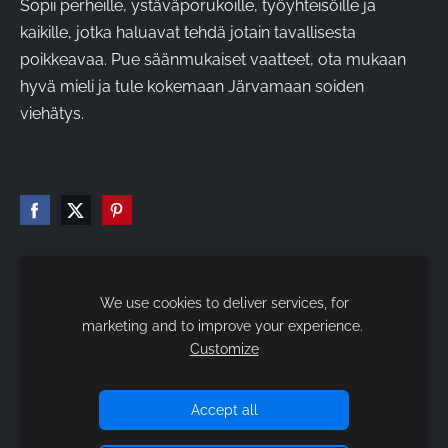
Sopii perheille, ystäväporukoille, työyhteisöille ja
kaikille, jotka haluavat tehdä jotain tavallisesta
poikkeavaa. Pue säänmukaiset vaatteet, ota mukaan
hyvä mieli ja tule kokemaan Järvamaan soiden
viehätys.
We use cookies to deliver services, for
Evästeet
marketing and to improve your experience.
Customize
Kestavyys
Yhteystiedot Sijainti
Accept all