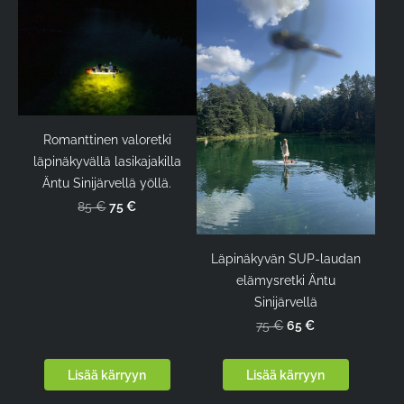
Romanttinen valoretki
läpinäkyvällä lasikajakilla
Äntu Sinijärvellä yöllä.
75 €
85 €
Läpinäkyvän SUP-laudan
elämysretki Äntu
Sinijärvellä
65 €
75 €
Lisää kärryyn
Lisää kärryyn