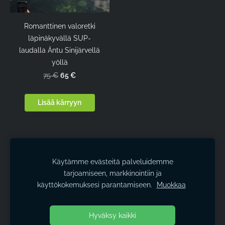
Romanttinen valoretki
läpinäkyvällä SUP-
laudalla Äntu Sinijärvellä
yöllä
65 €
75 €
Lisää kärryyn
Käytämme evästeitä palveluidemme
Evästeet
tarjoamiseen, markkinointiin ja
käyttökokemuksesi parantamiseen.
Muokkaa
Kestavyys
Yhteystiedot Sijainti
Hyväksy kaikki