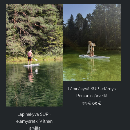
Läpinäkyvä SUP -elämys
Porkunin järvellä
65 €
75 €
Läpinäkyvä SUP -
elämysretki Viitnan
järvillä