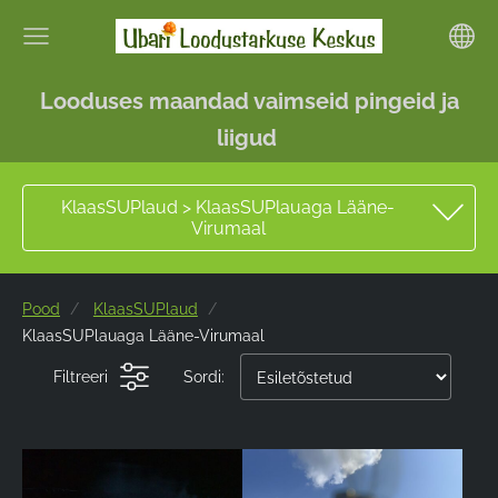
Looduses maandad vaimseid pingeid ja
liigud
KlaasSUPlaud > KlaasSUPlauaga Lääne-
Virumaal
Pood
KlaasSUPlaud
KlaasSUPlauaga Lääne-Virumaal
Filtreeri
Sordi: