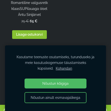
Romantiline valgusretk
klaasSUPilauaga öisel
Äntu Sinijärvel
65 €
75 €
Lisage ostukorvi
Kasutame teenuste osutamiseks, turunduseks ja
meie kasutuskogemuse täiustamiseks
Matkavarustus
Kestlikkus
Kontakt
Küpsised
küpsiseid.
Kohandan
Loodud
Mozello
poolt - lihtsaim viis luua veebileht.
Nõustun kõigiga
Nõustun ainult esmavajalikega