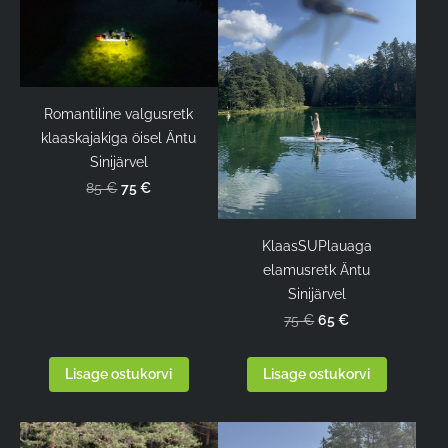
Romantiline valgusretk
klaaskajakiga öisel Äntu
Sinijärvel
75 €
85 €
KlaasSUPlauaga
elamusretk Äntu
Sinijärvel
65 €
75 €
Lisage ostukorvi
Lisage ostukorvi