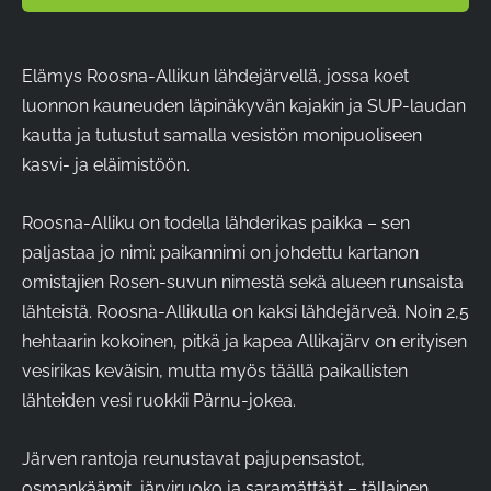
Elämys Roosna-Allikun lähdejärvellä, jossa koet
luonnon kauneuden läpinäkyvän kajakin ja SUP-laudan
kautta ja tutustut samalla vesistön monipuoliseen
kasvi- ja eläimistöön.
Roosna-Alliku on todella lähderikas paikka – sen
paljastaa jo nimi: paikannimi on johdettu kartanon
omistajien Rosen-suvun nimestä sekä alueen runsaista
lähteistä. Roosna-Allikulla on kaksi lähdejärveä. Noin 2,5
hehtaarin kokoinen, pitkä ja kapea Allikajärv on erityisen
vesirikas keväisin, mutta myös täällä paikallisten
lähteiden vesi ruokkii Pärnu-jokea.
Järven rantoja reunustavat pajupensastot,
osmankäämit, järviruoko ja saramättäät – tällainen