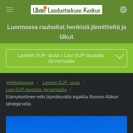
Luonnossa rauhoitat henkisiä jännitteitä ja
liikut
Lasinen SUP- lauta > Lasi-SUP-laudalla
Järvamaalla
Verkkokauppa
Lasinen SUP- lauta
Lasi-SUP-laudalla Järvamaalla
Elämyksellinen retki läpinäkyvällä kajakilla Roosna-Allikun
lähdejärvellä