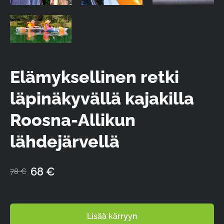
Elämyksellinen retki
läpinäkyvällä kajakilla
Roosna-Allikun
lähdejärvellä
68 €
78 €
Lisää kärryyn