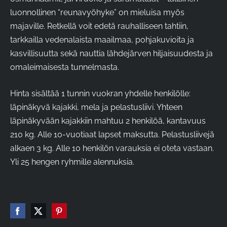
luonnollinen “reunavyöhyke” on mieluisa myös
majaville. Retkellä voit edetä rauhalliseen tahtiin,
tarkkailla vedenalaista maailmaa, pohjakuvioita ja
kasvillisuutta sekä nauttia lähdejärven hiljaisuudesta ja
omaleimaisesta tunnelmasta.
Hinta sisältää 1 tunnin vuokran yhdelle henkilölle:
läpinäkyvä kajakki, mela ja pelastusliivi. Yhteen
läpinäkyvään kajakkiin mahtuu 2 henkilöä, kantavuus
210 kg. Alle 10-vuotiaat lapset maksutta. Pelastusliivejä
alkaen 3 kg. Alle 10 henkilön varauksia ei oteta vastaan.
Yli 25 hengen ryhmille alennuksia.