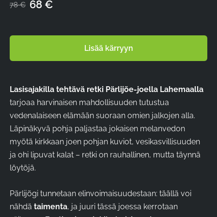
68 €
78 €
Lisää kärryyn
Lasisajakilla tehtävä retki Pärlijõe-joella Lahemaalla
tarjoaa harvinaisen mahdollisuuden tutustua
vedenalaiseen elämään suoraan omien jalkojen alla.
Läpinäkyvä pohja paljastaa jokaisen melanvedon
myötä kirkkaan joen pohjan kuviot, vesikasvillisuuden
ja ohi lipuvat kalat – retki on rauhallinen, mutta täynnä
löytöjä.
Pärlijõgi tunnetaan elinvoimaisuudestaan: täällä voi
nähdä
taimenta
, ja juuri tässä joessa kerrotaan