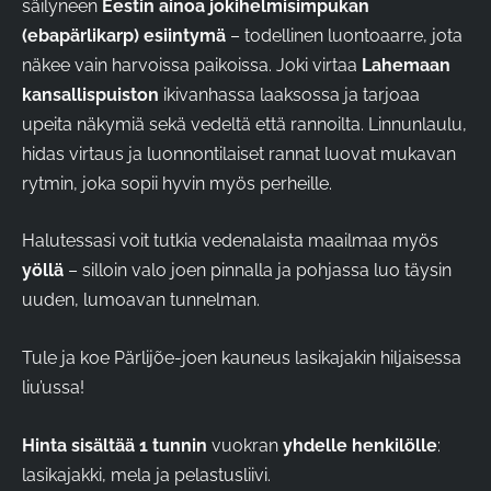
säilyneen
Eestin ainoa jokihelmisimpukan
(ebapärlikarp) esiintymä
– todellinen luontoaarre, jota
näkee vain harvoissa paikoissa. Joki virtaa
Lahemaan
kansallispuiston
ikivanhassa laaksossa ja tarjoaa
upeita näkymiä sekä vedeltä että rannoilta. Linnunlaulu,
hidas virtaus ja luonnontilaiset rannat luovat mukavan
rytmin, joka sopii hyvin myös perheille.
Halutessasi voit tutkia vedenalaista maailmaa myös
yöllä
– silloin valo joen pinnalla ja pohjassa luo täysin
uuden, lumoavan tunnelman.
Tule ja koe Pärlijõe-joen kauneus lasikajakin hiljaisessa
liu’ussa!
Hinta sisältää
1 tunnin
vuokran
yhdelle henkilölle
:
lasikajakki, mela ja pelastusliivi.