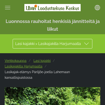
Luonnossa rauhoitat henkisiä jännitteitä ja
liikut
Lasi kajakki > Lasikajakilla Harjumaalla
Verkkokauppa
Lasi kajakki
Lasikajakilla Harjumaalla
Lasikajak-elämys Pärlijõe-joella Lahemaan
kansallispuistossa