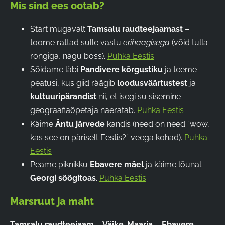
Mis sind ees ootab?
Start mugavalt
Tamsalu raudteejaamast
–
toome rattad sulle vastu
erihaagisega
(võid tulla
rongiga, nagu boss).
Puhka Eestis
Sõidame läbi
Pandivere kõrgustiku
ja teeme
peatusi, kus giid räägib
loodusväärtustest
ja
kultuuripärandist
nii, et isegi su sisemine
geograafiaõpetaja naeratab.
Puhka Eestis
Käime
Äntu järvede
kandis (need on need “wow,
kas see on päriselt Eestis?” veega kohad).
Puhka
Eestis
Peame piknikku
Ebavere mäel
ja käime lõunal
Georgi söögitoas
.
Puhka Eestis
Marsruut ja maht
Tamsalu raudteejaam – Väike-Maarja – Ebavere –