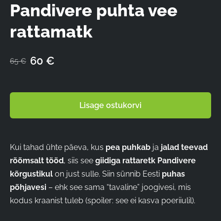
Pandivere puhta vee
rattamatk
60 €
65 €
Lisage ostukorvi
Kui tahad ühte päeva, kus
pea puhkab
ja
jalad teevad
rõõmsalt tööd
, siis see
giidiga rattaretk Pandivere
kõrgustikul
on just sulle. Siin sünnib Eesti
puhas
põhjavesi
– ehk see sama “tavaline” joogivesi, mis
kodus kraanist tuleb (spoiler: see ei kasva poeriiulil).