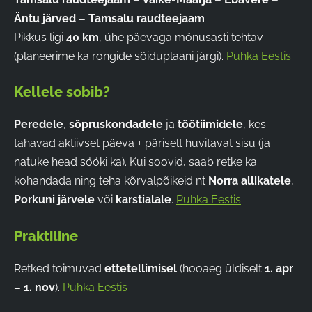
Äntu järved – Tamsalu raudteejaam
Pikkus ligi
40 km
, ühe päevaga mõnusasti tehtav
(planeerime ka rongide sõiduplaani järgi).
Puhka Eestis
Kellele sobib?
Peredele
,
sõpruskondadele
ja
töötiimidele
, kes
tahavad aktiivset päeva + päriselt huvitavat sisu (ja
natuke head sööki ka). Kui soovid, saab retke ka
kohandada ning teha kõrvalpõikeid nt
Norra allikatele
,
Porkuni järvele
või
karstialale
.
Puhka Eestis
Praktiline
Retked toimuvad
ettetellimisel
(hooaeg üldiselt
1. apr
– 1. nov
).
Puhka Eestis