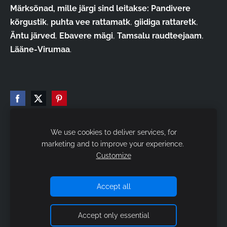
Märksõnad, mille järgi sind leitakse:
Pandivere
kõrgustik
,
puhta vee rattamatk
,
giidiga rattaretk
,
Äntu järved
,
Ebavere mägi
,
Tamsalu raudteejaam
,
Lääne-Virumaa
.
We use cookies to deliver services, for
marketing and to improve your experience.
Matkavarustus
Kestlikkus
Kontakt
Küpsised
Customize
Loodud
Mozello
poolt - lihtsaim viis luua veebileht.
Accept all
Accept only essential