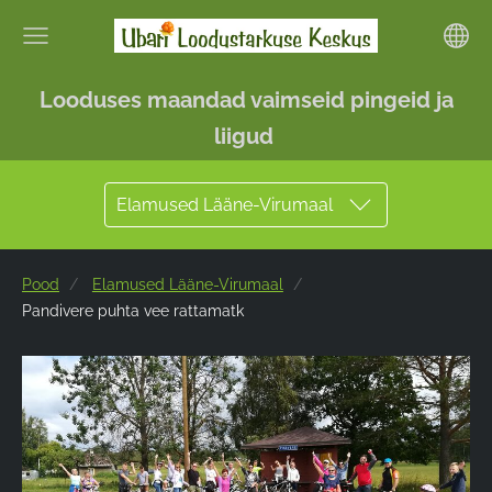
Looduses maandad vaimseid pingeid ja
liigud
Elamused Lääne-Virumaal
Pood
Elamused Lääne-Virumaal
Pandivere puhta vee rattamatk