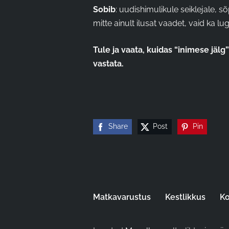
Sobib
: uudishimulikule seiklejale, s
mitte ainult ilusat vaadet, vaid ka lu
Tule ja vaata, kuidas “inimese jälg
vastata.
Share
Post
Pin
Matkavarustus
Kestlikkus
Ko