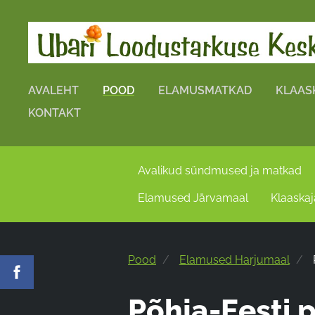
AVALEHT
POOD
ELAMUSMATKAD
KLAAS
KONTAKT
Avalikud sündmused ja matkad
Elamused Järvamaal
Klaaskaj
Pood
Elamused Harjumaal
Põhja-Eesti 