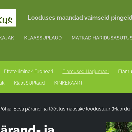
Looduses maandad vaimseid pingeid 
KAJAK
KLAASSUPLAUD
MATKAD HARIDUSASUTUS
Ettetellimine/ Broneeri
Elamused Harjumaal
Elamu
ak
KlaasSUPlaud
KINKEKAART
Põhja-Eesti pärand- ja tööstusmaastike loodustuur (Maardu 
pärand- ja