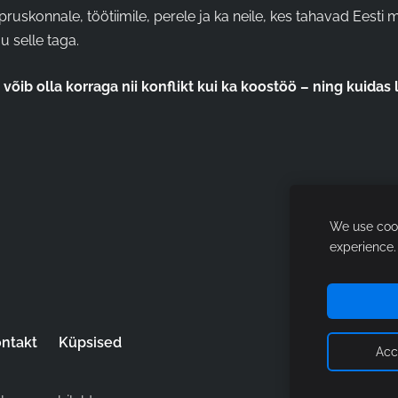
õpruskonnale, töötiimile, perele ja ka neile, kes tahavad Eesti 
gu selle taga.
” võib olla korraga nii konflikt kui ka koostöö – ning kuidas
We use cook
experience
ntakt
Küpsised
Acc