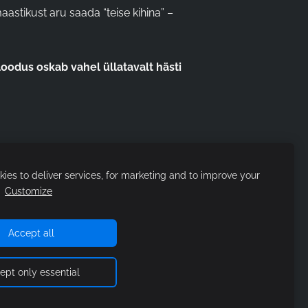
maastikust aru saada “teise kihina” –
 loodus oskab vahel üllatavalt hästi
ies to deliver services, for marketing and to improve your
.
Customize
Accept all
ept only essential