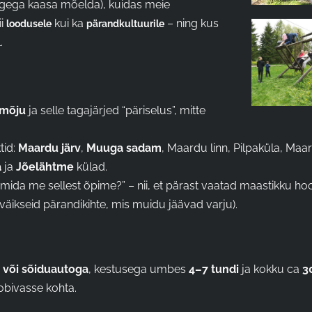
uigega kaasa mõelda), kuidas meie
ii
kui ka
– ning kus
loodusele
pärandkultuurile
.
 mõju
ja selle tagajärjed “päriselus”, mitte
tid:
Maardu järv
,
Muuga sadam
, Maardu linn, Pilpaküla, Maa
a
ja
Jõelähtme
külad.
 ja mida me sellest õpime?” – nii, et pärast vaatad maastikku h
äikseid pärandikihte, mis muidu jäävad varju).
a või sõiduautoga
, kestusega umbes
4–7 tundi
ja kokku ca
3
obivasse kohta.