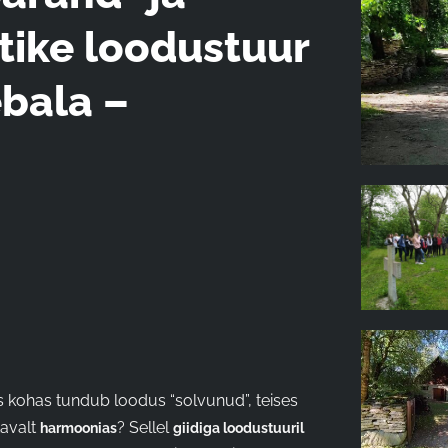
ike loodustuur
bala –
 kohas tundub loodus “solvunud”, teises
tavalt
? Sellel
harmoonias
giidiga loodustuuril