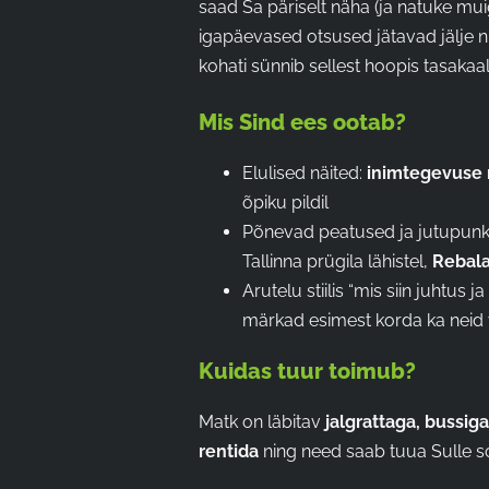
saad Sa päriselt näha (ja natuke m
igapäevased otsused jätavad jälje n
kohati sünnib sellest hoopis tasakaal
Mis Sind ees ootab?
Elulised näited:
inimtegevuse
õpiku pildil
Põnevad peatused ja jutupunk
Tallinna prügila lähistel,
Rebal
Arutelu stiilis “mis siin juhtus
märkad esimest korda ka neid v
Kuidas tuur toimub?
Matk on läbitav
jalgrattaga, bussig
rentida
ning need saab tuua Sulle s