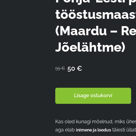
tööstusmaast
(Maardu – Re
Jõelähtme)
50 €
55 €
Lisage ostukorvi
Kas oled kunagi mõelnud, miks ühes
aga elab
täiesti ülla
inimene ja loodus