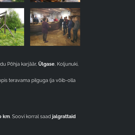
rdu Põhja karjäär,
Ülgase
, Koljunuki,
oopis teravama pilguga (ja võib-olla
0 km
. Soovi korral saad
jalgrattaid